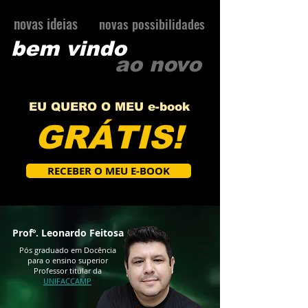
novas ideias
novas possibilidades
bem vindo
ao novo
EU QUERO O MEU e-book
GRÁTIS!
RECEBER O MEU E-BOOK
Profº. Leonardo Feitosa
Pós graduado em Docência
para o ensino superior
Professor titular da
UNIFACCAMP