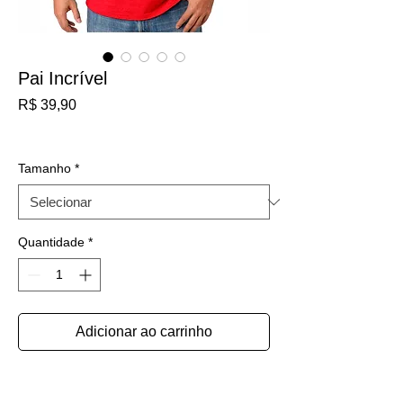
Pai Incrível
Preço
R$ 39,90
IPI / ICMS / ISS incl.
Tamanho
*
Quantidade
*
Adicionar ao carrinho
Modelo: Camiseta