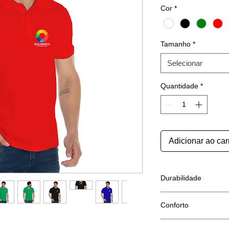
Cor
*
Tamanho
*
Selecionar
Quantidade
*
Adicionar ao car
Durabilidade
A malha de Piquet é
Conforto
quer causar uma boa
produto ou serviço.
iéster 50% Algodão), manga curta;
Malha super confortá