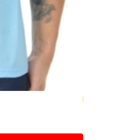
Compre + e pague -