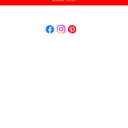
© 2026 - Original Uniformes e Camisetas Ltda. Todos os direitos reservados.
293.970/0001-01 - Rua Geraldo Gutierrez, 457 - Jd. São Paulo - Várzea Paulista 
al sem prévia autorização. Nos reservamos o direito de ajustar preços sem prévio a
. *Consultar as condições e a disponibilidade de matéria prima por WhatsApp antes