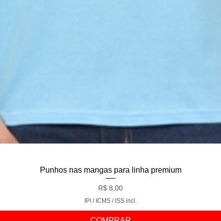
Visualização rápida
Punhos nas mangas para linha premium
Preço
R$ 8,00
IPI / ICMS / ISS incl.
COMPRAR