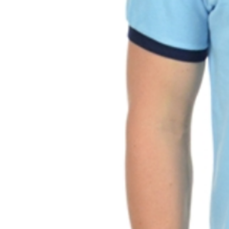
- Temperatura máxima de lava
- Não alvejar. Não branquear;
- Não secar na máquina;
- Secagem por gotejamento, na 
- Não é necessário passar a fer
- Não limpar a seco.