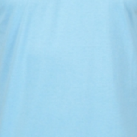
gem 40ºC;
vertical e sem torcer;
ro;