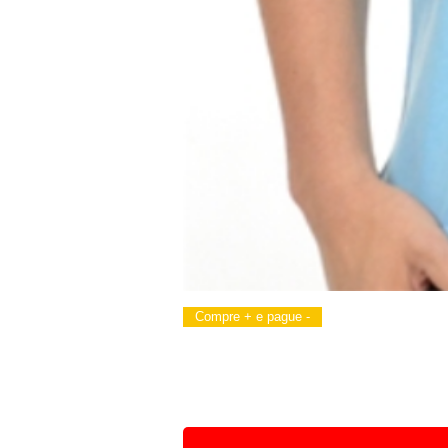
Compre + e pague -