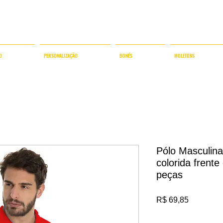
AMISETAS COM TECIDOS HI-TECH E DESIGN FUNCIO
O
PERSONALIZAÇÃO
BONÉS
MOLETONS
Pólo Masculina
colorida frent
peças
Preço
R$ 69,85
IPI / ICMS / ISS incl.