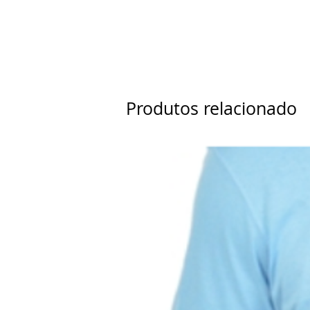
Estampa digital colorida frent
O desenho do layout com o se
produzidos após a efetivação
WhatsApp de cadastro para 
Por se tratar de um produto per
ou devoluções;
Produtos relacionado
Confirme os tamanhos desejado
Prazo de produção:
3 a 9 peças - 5 dias úteis;
12 a 21 peças - 7 dias úteis
24 a 36 peças - 10 dias úteis
39 a 51 peças - 15 dias úteis
Prazo de frete: à consultar
Cuidados de lavagem:
Entenda a Simbologia Textil:
- Lavagem manual;