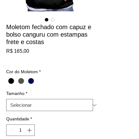
Moletom fechado com capuz e
bolso canguru com estampas
frete e costas
Preço
R$ 165,00
IPI / ICMS / ISS incl.
Cor do Moletom
*
Tamanho
*
Quantidade
*