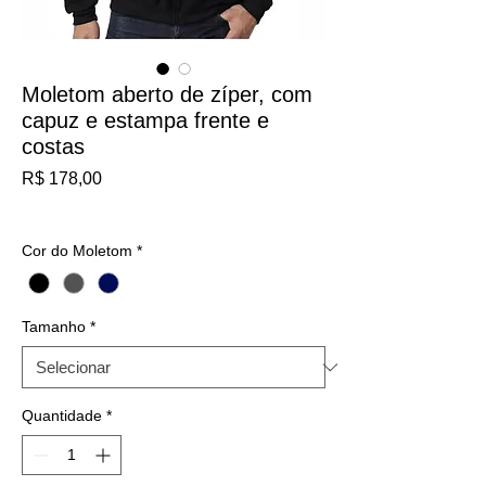
Moletom aberto de zíper, com
capuz e estampa frente e
costas
Preço
R$ 178,00
IPI / ICMS / ISS incl.
Cor do Moletom
*
Tamanho
*
Quantidade
*