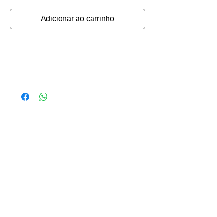
Adicionar ao carrinho
Moletom produzido em helanca flanelada
(100% Poliéster). A estampa é feita em
serigrafia e é uma releitura artística e
produzida especialmente para você.