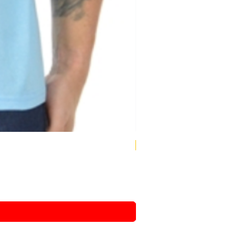
Compre + e pague -