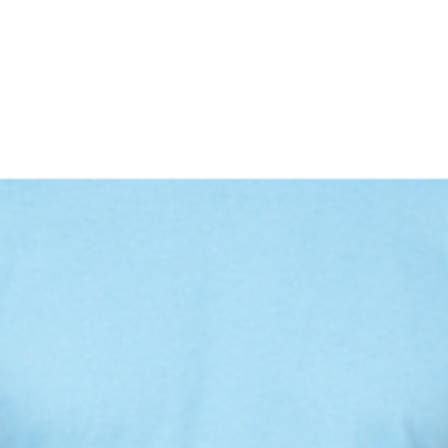
carrinho selecione a quantidade desejada.
 quantas quiser.
sa equipe entrará em contato para a
r adicional de R$ 30,00).
 33% Viscose)
fia (Silk Screen) de 1 cor
o esquerdo;
9x9cm.
 Screen) de 1 cor
abaixo da gola);
25x19cm.