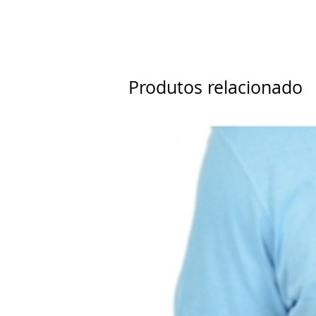
- Selecione a cor, o tamanho e no 
- Repita a operação para adicionar
- Após a efetivação da compra nos
produção da arte.
- Nós criamos o seu logotipo (Valo
Produtos relacionado
Mangas: Curtas;
Tecido: Malha Fria (67% Poliéster
Impressão Frente e costas: Serigra
Local da Impressão: no peito, lad
Tamanho da Impressão: Máximo 
Impressão Costas: Serigrafia (Silk
Local da Impressão: Costas (10cm 
Tamanho da Impressão: Máximo 