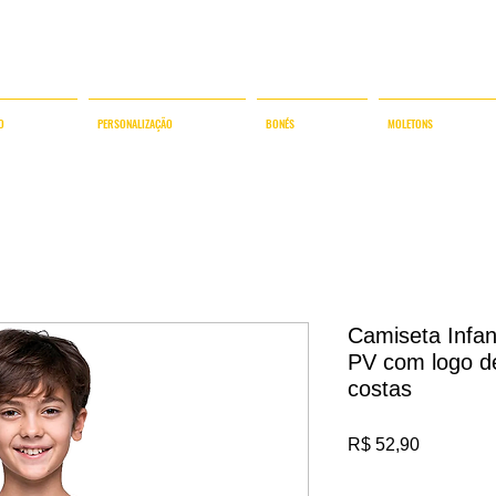
AMISETAS COM TECIDOS HI-TECH E DESIGN FUNCIO
O
PERSONALIZAÇÃO
BONÉS
MOLETONS
Camiseta Infan
PV com logo de 
costas
Preço
R$ 52,90
IPI / ICMS / ISS incl.