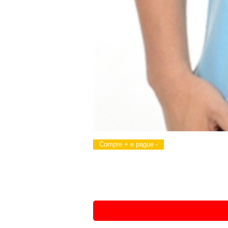
Compre + e pague -