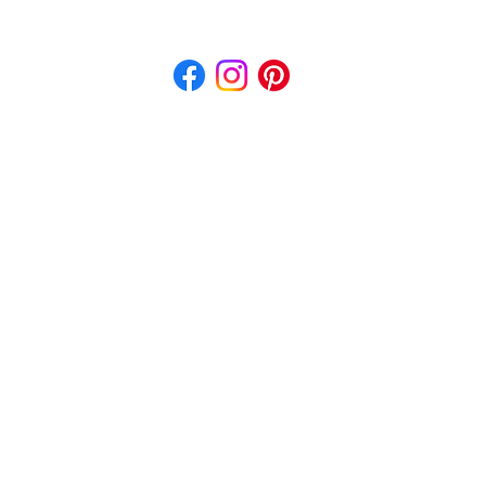
© 2026 - Original Uniformes e Camisetas Ltda. Todos os direitos reservados.
293.970/0001-01 - Rua Geraldo Gutierrez, 457 - Jd. São Paulo - Várzea Paulista 
al sem prévia autorização. Nos reservamos o direito de ajustar preços sem prévio a
. *Consultar as condições e a disponibilidade de matéria prima por WhatsApp antes