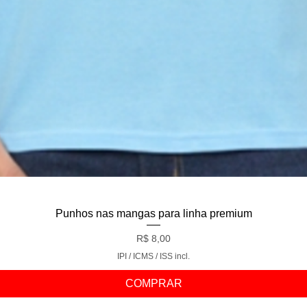
Visualização rápida
Punhos nas mangas para linha premium
Preço
R$ 8,00
IPI / ICMS / ISS incl.
COMPRAR