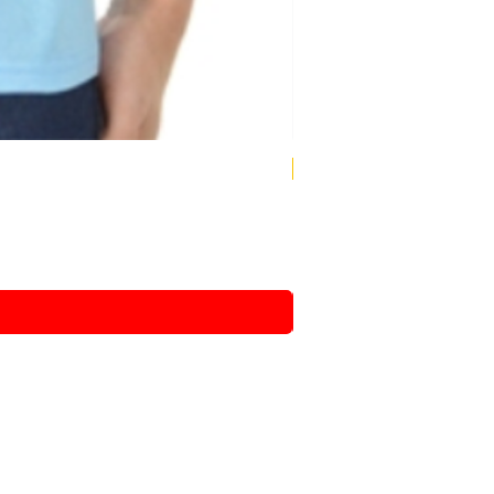
Compre + e pague -
- SP