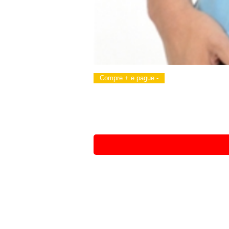
Compre + e pague -
CNPJ 12.