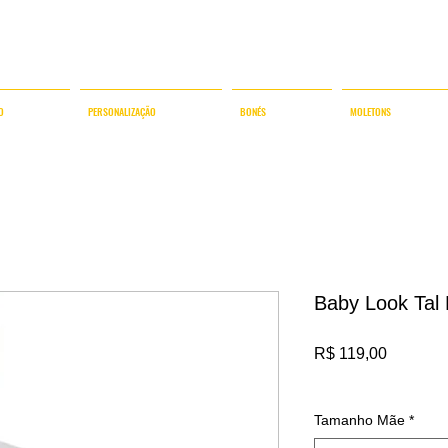
AMISETAS COM TECIDOS HI-TECH E DESIGN FUNCIO
O
PERSONALIZAÇÃO
BONÉS
MOLETONS
Baby Look Tal 
Preço
R$ 119,00
IPI / ICMS / ISS incl.
Tamanho Mãe
*