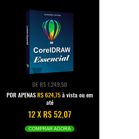
DE R$ 1.249,50
POR APENAS
R$ 624,75
à vista ou em
até
12 X R$ 52,07
COMPRAR AGORA